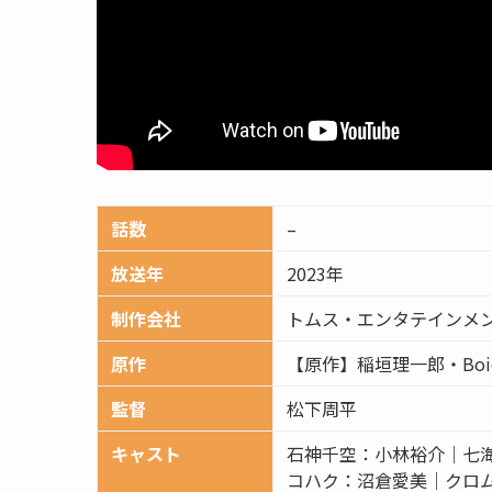
話数
–
放送年
2023年
制作会社
トムス・エンタテインメ
原作
【原作】稲垣理一郎・Boi
監督
松下周平
キャスト
石神千空：小林裕介｜七
コハク：沼倉愛美｜クロ