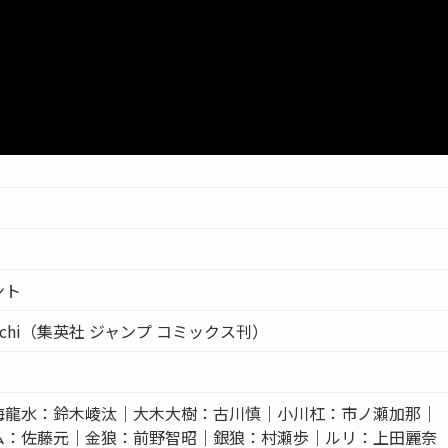
ント
chi（集英社 ジャンプ コミックス刊）
海龍水：鈴木崚汰｜大木大樹：古川慎｜小川杠：市ノ瀬加那｜
ム：佐藤元｜金狼：前野智昭｜銀狼：村瀬歩｜ルリ：上田麗奈