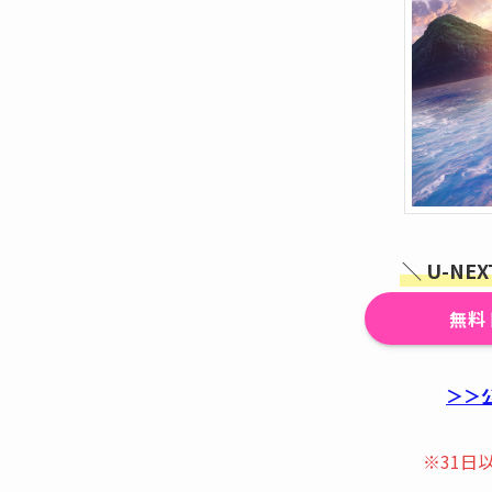
＼ U-N
無料
＞＞
※31日