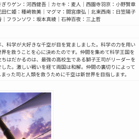
さぎりゲン：河西健吾｜カセキ：麦人｜西園寺羽京：小野賢章
花田仁姫：種﨑敦美｜マグマ：間宮康弘｜北東西南：日笠陽子
香｜フランソワ：坂本真綾｜石神百夜：三上哲
年、科学が大好きな千空が目を覚ましました。科学の力を用い
世界を救うことを心に決めたのです。仲間を集めて科学王国を
立ちはだかるのは、最強の高校生である獅子王司がリーダーを
でした。激しい戦いを経て両国は和解。仲間の裏切りによって
しまった司と人類を救うために千空は新世界を目指します。