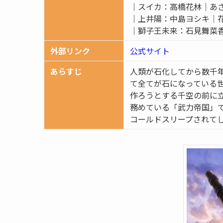
｜スイカ：高橋花林｜あ
｜上井陽：中島ヨシキ｜
｜獅子王未来：石見舞菜
外部リンク
公式サイト
あらすじ
人類が石化してから数千
て全てが石になっている
作ろうとする千空の前に
務めている「武力帝国」
コールドスリープされて