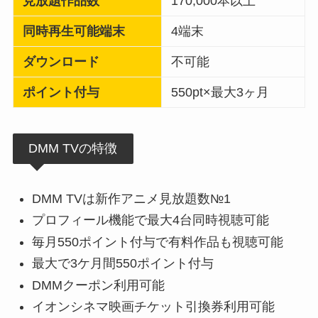
見放題作品数
170,000本以上
同時再生可能端末
4端末
ダウンロード
不可能
ポイント付与
550pt×最大3ヶ月
DMM TVの特徴
DMM TVは新作アニメ見放題数№1
プロフィール機能で最大4台同時視聴可能
毎月550ポイント付与で有料作品も視聴可能
最大で3ケ月間550ポイント付与
DMMクーポン利用可能
イオンシネマ映画チケット引換券利用可能