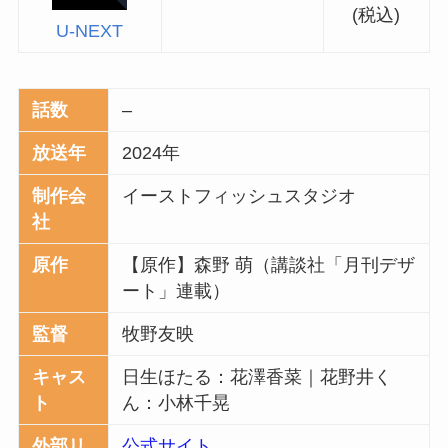
(税込)
U-NEXT
話数
–
放送年
2024年
制作会
イーストフィッシュスタジオ
社
原作
【原作】森野 萌（講談社「月刊デザ
ート」連載）
監督
牧野友映
キャス
日生ほたる：花澤香菜｜花野井く
ト
ん：小林千晃
外部リ
公式サイト