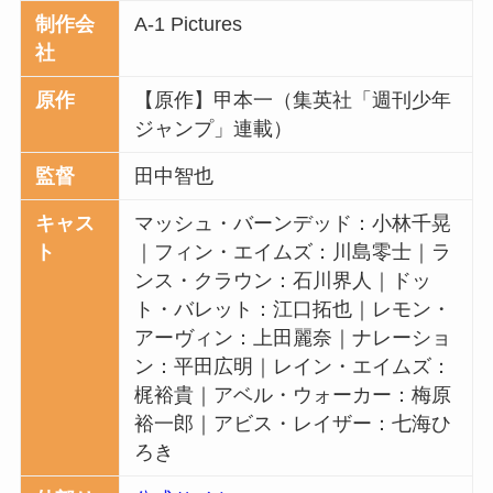
制作会
A-1 Pictures
社
原作
【原作】甲本一（集英社「週刊少年
ジャンプ」連載）
監督
田中智也
キャス
マッシュ・バーンデッド：小林千晃
ト
｜フィン・エイムズ：川島零士｜ラ
ンス・クラウン：石川界人｜ドッ
ト・バレット：江口拓也｜レモン・
アーヴィン：上田麗奈｜ナレーショ
ン：平田広明｜レイン・エイムズ：
梶裕貴｜アベル・ウォーカー：梅原
裕一郎｜アビス・レイザー：七海ひ
ろき