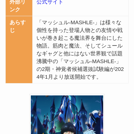
外部リ
公式サイト
ンク
あらす
「マッシュル-MASHLE-」は様々な
じ
個性を持った登場人物との友情や戦
いが巻き起こる魔法界を舞台にした
物語。筋肉と魔法、そしてシュール
なギャグと他にはない世界観で話題
沸騰中の「マッシュル-MASHLE-」
の2期・神覚者候補選抜試験編が202
4年1月より放送開始です。