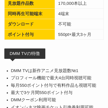
見放題作品数
170,000本以上
同時再生可能端末
4端末
ダウンロード
不可能
ポイント付与
550pt×最大3ヶ月
DMM TVの特徴
DMM TVは新作アニメ見放題数№1
プロフィール機能で最大4台同時視聴可能
毎月550ポイント付与で有料作品も視聴可能
最大で3ケ月間550ポイント付与
DMMクーポン利用可能
イオンシネマ映画チケット引換券利用可能