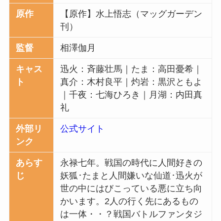
原作
【原作】水上悟志（マッグガーデン
刊）
監督
相澤伽月
キャス
迅火：斉藤壮馬｜たま：高田憂希｜
ト
真介：木村良平｜灼岩：黒沢ともよ
｜千夜：七海ひろき｜月湖：内田真
礼
外部リ
公式サイト
ンク
あらす
永禄七年。戦国の時代に人間好きの
じ
妖狐･たまと人間嫌いな仙道･迅火が
世の中にはびこっている悪に立ち向
かいます。2人の行く先にあるもの
は一体・・？戦国バトルファンタジ