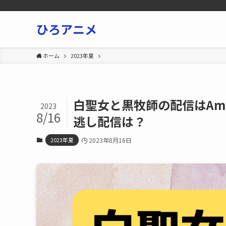
ひろアニメ
ホーム
2023年夏
白聖女と黒牧師の配信はAma
2023
8/16
逃し配信は？
2023年夏
2023年8月16日