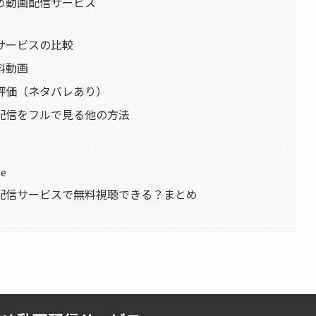
め動画配信サービス
サービスの比較
料動画
評価（ネタバレあり）
配信をフルで見る他の方法
e
配信サービスで無料視聴できる？まとめ