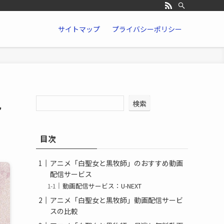
サイトマップ
プライバシーポリシー
見
検索
目次
アニメ「白聖女と黒牧師」のおすすめ動画
配信サービス
動画配信サービス：U-NEXT
アニメ「白聖女と黒牧師」動画配信サービ
スの比較