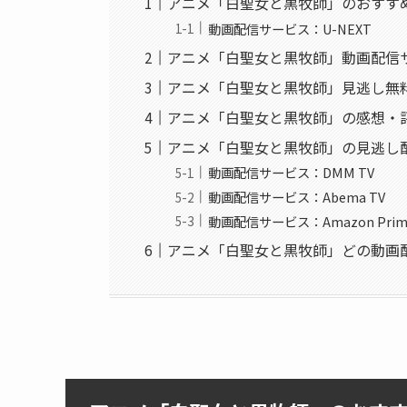
アニメ「白聖女と黒牧師」のおすす
動画配信サービス：U-NEXT
アニメ「白聖女と黒牧師」動画配信
アニメ「白聖女と黒牧師」見逃し無
アニメ「白聖女と黒牧師」の感想・
アニメ「白聖女と黒牧師」の見逃し
動画配信サービス：DMM TV
動画配信サービス：Abema TV
動画配信サービス：Amazon Prim
アニメ「白聖女と黒牧師」どの動画