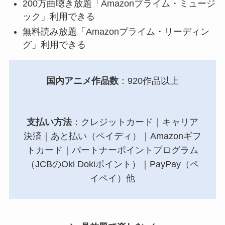
200万曲聴き放題「Amazonプライム・ミュージ
ック」利用できる
無料読み放題「Amazonプライム・リーディン
グ」利用できる
国内アニメ作品数
：920作品以上
支払い方法
：クレジットカード｜キャリア
決済｜あと払い（ペイディ）｜Amazonギフ
トカード｜パートナーポイントプログラム
（JCBのOki Dokiポイント）｜PayPay（ペ
イペイ）他