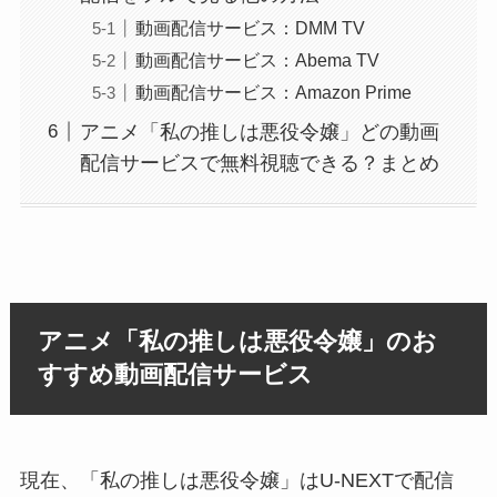
動画配信サービス：DMM TV
動画配信サービス：Abema TV
動画配信サービス：Amazon Prime
アニメ「私の推しは悪役令嬢」どの動画
配信サービスで無料視聴できる？まとめ
アニメ「私の推しは悪役令嬢」のお
すすめ動画配信サービス
現在、「私の推しは悪役令嬢」はU-NEXTで配信