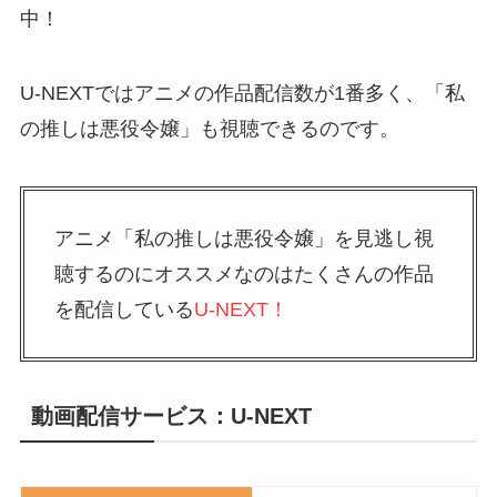
中！
U-NEXTではアニメの作品配信数が1番多く、「私
の推しは悪役令嬢」も視聴できるのです。
アニメ「私の推しは悪役令嬢」を見逃し視
聴するのにオススメなのはたくさんの作品
を配信している
U-NEXT！
動画配信サービス：U-NEXT