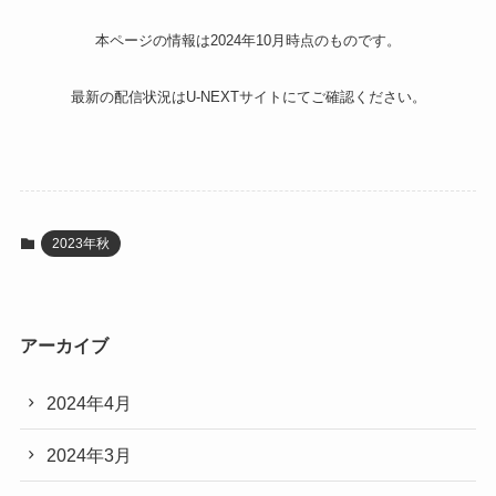
本ページの情報は2024年10月時点のものです。
最新の配信状況はU-NEXTサイトにてご確認ください。
2023年秋
アーカイブ
2024年4月
2024年3月