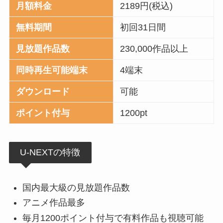
月額料金
2189円(税込)
無料期間
初回31日間
見放題作品数
230,000作品以上
同時再生可能端末
4端末
ダウンロード
可能
ポイント付与
1200pt
U-NEXTの特徴
国内最大級の見放題作品数
アニメ作品最多
毎月1200ポイント付与で有料作品も視聴可能