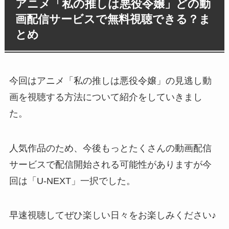
アニメ「私の推しは悪役令嬢」どの動
画配信サービスで無料視聴できる？ま
とめ
今回はアニメ「私の推しは悪役令嬢」の見逃し動
画を視聴する方法について紹介をしていきまし
た。
人気作品のため、今後もっとたくさんの動画配信
サービスで配信開始される可能性がありますが今
回は「U-NEXT」一択でした。
早速視聴してぜひ楽しい日々をお楽しみください♪