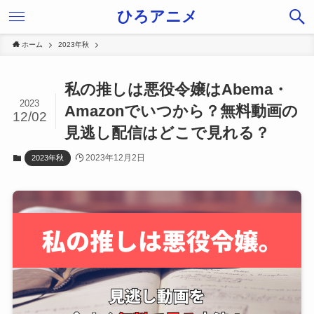
ひろアニメ
ホーム
2023年秋
私の推しは悪役令嬢はAbema・
2023
Amazonでいつから？無料動画の
12/02
見逃し配信はどこで見れる？
2023年12月2日
2023年秋