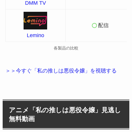
DMM TV
配信
Lemino
各製品の比較
＞＞今すぐ「私の推しは悪役令嬢」を視聴する
アニメ「私の推しは悪役令嬢」見逃し
無料動画