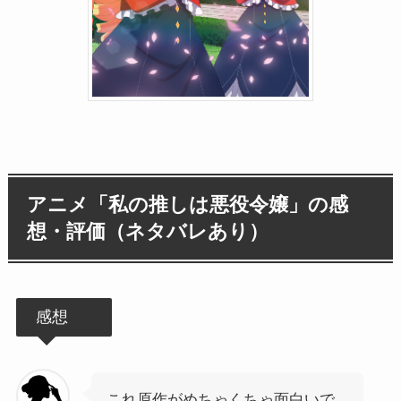
アニメ「私の推しは悪役令嬢」の感
想・評価（ネタバレあり）
感想
これ原作がめちゃくちゃ面白いで